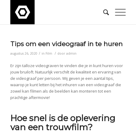
Tips om een videograaf in te huren
/
/
augustus 26, 2020
in
Film
door
admin
Er zijn talloze videograven te vinden die je in kunt huren voor
jouw bruiloft. Natuurlijk verschilt de kwaliteit en ervaring van
de videograaf per persoon. Wij geven je een aantal tips,
waarop je kunt letten bij het inhuren van een videograaf die
zowel kan filmen als de beelden kan monteren tot een
prachtige aftermovie!
Hoe snel is de oplevering
van een trouwfilm?