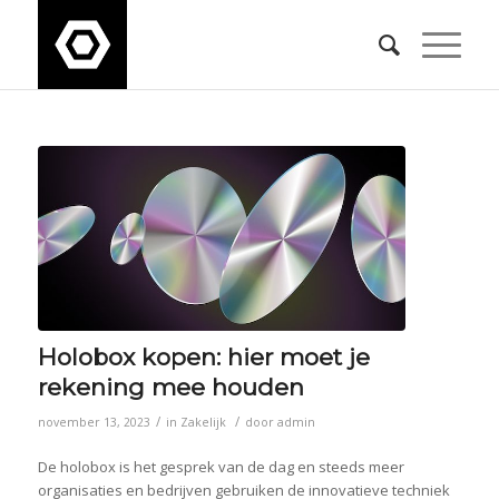
Holobox kopen: hier moet je
rekening mee houden
/
/
november 13, 2023
in
Zakelijk
door
admin
De holobox is het gesprek van de dag en steeds meer
organisaties en bedrijven gebruiken de innovatieve techniek