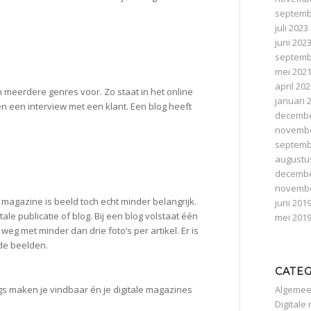
septemb
juli 2023
juni 202
septemb
mei 202
april 20
 meerdere genres voor. Zo staat in het online
januari 
n een interview met een klant. Een blog heeft
decembe
novembe
septemb
augustu
decembe
novembe
l magazine is beeld toch echt minder belangrijk.
juni 201
ale publicatie of blog. Bij een blog volstaat één
mei 201
 weg met minder dan drie foto’s per artikel. Er is
de beelden.
CATE
Algeme
s maken je vindbaar én je digitale magazines
Digitale