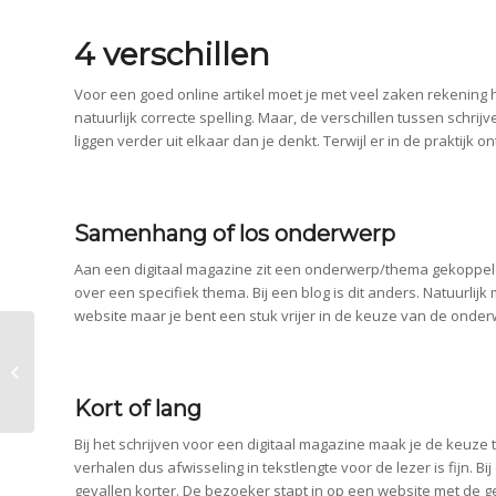
4 verschillen
Voor een goed online artikel moet je met veel zaken rekenin
natuurlijk correcte spelling. Maar, de verschillen tussen schrij
liggen verder uit elkaar dan je denkt. Terwijl er in de praktijk 
Samenhang of los onderwerp
Aan een digitaal magazine zit een onderwerp/thema gekoppel
over een specifiek thema. Bij een blog is dit anders. Natuurli
website maar je bent een stuk vrijer in de keuze van de onde
Facebook likes kopen voor een
autoritaire uitstraling
Kort of lang
Bij het schrijven voor een digitaal magazine maak je de keuze
verhalen dus afwisseling in tekstlengte voor de lezer is fijn. Bi
gevallen korter. De bezoeker stapt in op een website met de ged