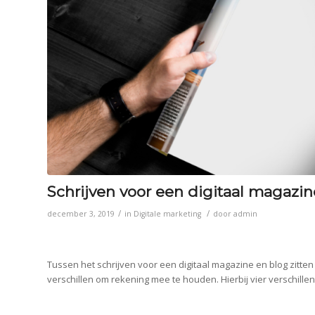
Schrijven voor een digitaal magazin
/
/
december 3, 2019
in
Digitale marketing
door
admin
Tussen het schrijven voor een digitaal magazine en blog zitt
verschillen om rekening mee te houden. Hierbij vier verschillen