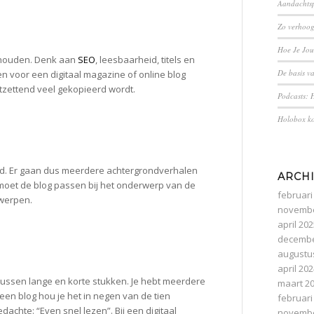
Aandachtsp
Zo verhoogt
Hoe Je Jo
g houden. Denk aan
SEO
, leesbaarheid, titels en
De basis v
ven voor een digitaal magazine of online blog
ontzettend veel gekopieerd wordt.
Podcasts: H
Holobox ko
d. Er gaan dus meerdere achtergrondverhalen
ARCH
jk moet de blog passen bij het onderwerp van de
februari
rwerpen.
novembe
april 20
decembe
augustu
april 20
 tussen lange en korte stukken. Je hebt meerdere
maart 2
j een blog hou je het in negen van de tien
februari
achte: “Even snel lezen”. Bij een digitaal
novembe