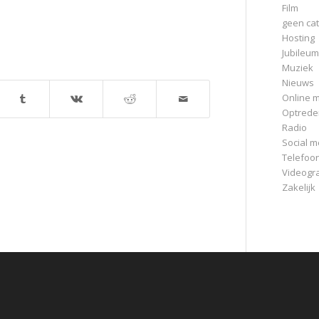
Film
geen cat
Hosting
Jubileum
Muziek
Nieuws
Online m
Optrede
Radio
Social m
Telefoo
Videogr
Zakelijk