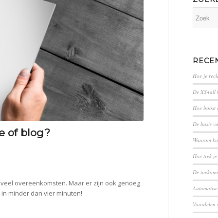
RECE
Hoe je rec
De XS4all 
Hoe boost 
De basis v
e of blog?
Waarom ki
Hoe trek je
​​De toekom
en veel overeenkomsten. Maar er zijn ook genoeg
Automatiser
 in minder dan vier minuten!
Voordelen 