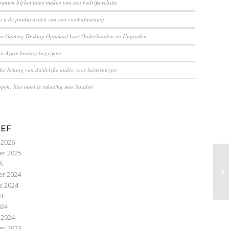
unten bij het laten maken van een bedrijfswebsite
 u de productiviteit van een voetbaltraining
uw Gaming Desktop Optimaal kunt Onderhouden en Upgraden
an Azure hosting begrijpen
et belang van duidelijke audio voor luisterplezier
pen: hier moet je rekening mee houden
IEF
 2026
r 2025
25
Ti
r 2024
s 2024
24
024
 2024
r 2023