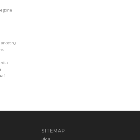
egorie
arketing
ns
edia
n
aaf
SITEMAP
Blog