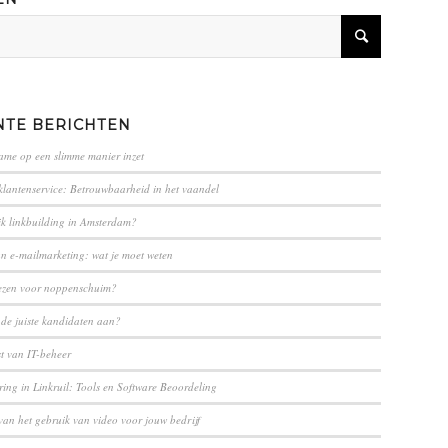
NTE BERICHTEN
lame op een slimme manier inzet
klantenservice: Betrouwbaarheid in het vaandel
ik linkbuilding in Amsterdam?
an e-mailmarketing: wat je moet weten
ezen voor noppenschuim?
 de juiste kandidaten aan?
st van IT-beheer
ing in ⁢Linkruil: Tools en Software Beoordeling
van het gebruik van video voor jouw bedrijf