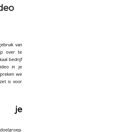
ideo
gebruik van
ap over te
aal bedrijf
ideo in je
espreken we
et is voor
t je
 doelgroep.