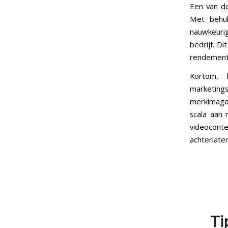
Een van de
Met behul
nauwkeuri
bedrijf. Di
rendement 
Kortom, 
marketings
merkimago 
scala aan 
videoconte
achterlate
Ti