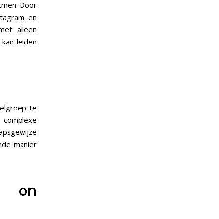
itmen. Door
stagram en
met alleen
 kan leiden
oelgroep te
n complexe
apsgewijze
ende manier
rn on