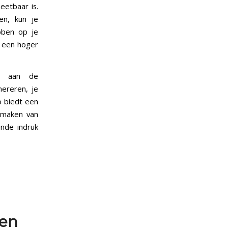
eetbaar is.
en, kun je
bben op je
en een hoger
ng aan de
nereren, je
o biedt een
e maken van
ende indruk
ren