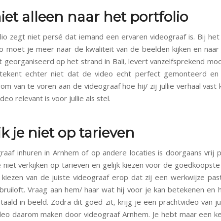
niet alleen naar het portfolio
lio zegt niet persé dat iemand een ervaren videograaf is. Bij het 
io moet je meer naar de kwaliteit van de beelden kijken en naar 
ft georganiseerd op het strand in Bali, levert vanzelfsprekend mo
tekent echter niet dat de video echt perfect gemonteerd en 
m van te voren aan de videograaf hoe hij/ zij jullie verhaal vast
eo relevant is voor jullie als stel.
jk je niet op tarieven
raaf inhuren in Arnhem of op andere locaties is doorgaans vrij pr
e niet verkijken op tarieven en gelijk kiezen voor de goedkoopste
t kiezen van de juiste videograaf erop dat zij een werkwijze past 
bruiloft. Vraag aan hem/ haar wat hij voor je kan betekenen en ho
taald in beeld. Zodra dit goed zit, krijg je een prachtvideo van jull
deo daarom maken door videograaf Arnhem. Je hebt maar een k