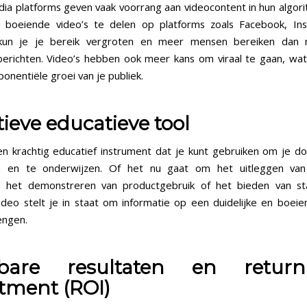
dia platforms geven vaak voorrang aan videocontent in hun algor
g boeiende video’s te delen op platforms zoals Facebook, In
 kun je je bereik vergroten en meer mensen bereiken dan 
berichten. Video’s hebben ook meer kans om viraal te gaan, wat
onentiële groei van je publiek.
tieve educatieve tool
en krachtig educatief instrument dat je kunt gebruiken om je d
n en te onderwijzen. Of het nu gaat om het uitleggen va
, het demonstreren van productgebruik of het bieden van st
 video stelt je in staat om informatie op een duidelijke en boei
engen.
bare resultaten en retu
tment (ROI)