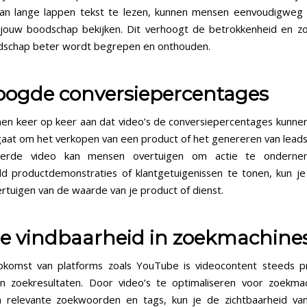
van lange lappen tekst te lezen, kunnen mensen eenvoudigweg
jouw boodschap bekijken. Dit verhoogt de betrokkenheid en z
dschap beter wordt begrepen en onthouden.
oogde conversiepercentages
nen keer op keer aan dat video’s de conversiepercentages kunne
gaat om het verkopen van een product of het genereren van lead
eerde video kan mensen overtuigen om actie te onderne
ld productdemonstraties of klantgetuigenissen te tonen, kun je
ertuigen van de waarde van je product of dienst.
re vindbaarheid in zoekmachine
komst van platforms zoals YouTube is videocontent steeds p
in zoekresultaten. Door video’s te optimaliseren voor zoekma
 relevante zoekwoorden en tags, kun je de zichtbaarheid van