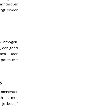
 achterover
orgt ervoor
n verhogen.
s, een goed
men. Door
 potentiële
s
rominenter
chines met
 je bedrijf