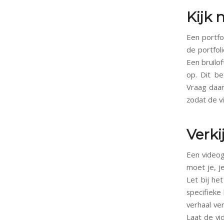
Kijk 
Een portfo
de portfol
Een bruilo
op. Dit be
Vraag daaro
zodat de vid
Verki
Een videog
moet je, j
Let bij he
specifieke 
verhaal ver
Laat de vi