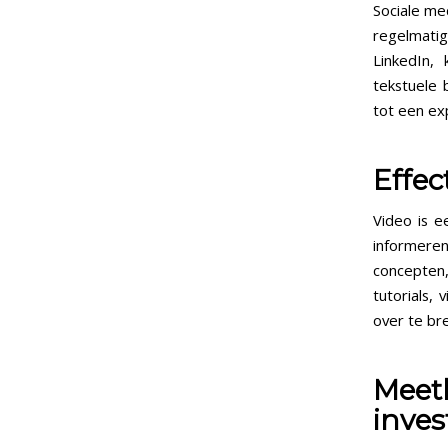
Sociale me
regelmati
LinkedIn,
tekstuele 
tot een exp
Effec
Video is e
informere
concepten
tutorials,
over te br
Meet
inves