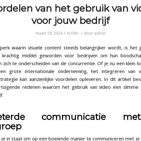
rdelen van het gebruik van v
voor jouw bedrijf
/
/
maart 18, 2024
in
Film
door
admin
dperk waarin visuele content steeds belangrijker wordt, is het 
 krachtig middel geworden voor bedrijven om hun boodsch
 zich te onderscheiden van de concurrentie. Of je nu een klein lok
en grote internationale onderneming, het integreren van v
trategie kan aanzienlijke voordelen opleveren. In dit artikel b
rtuigende redenen waarom het gebruik van video een slimme z
f.
beterde communicatie me
groep
t je in staat om op een boeiende manier te communiceren met je