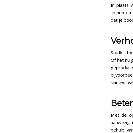
In plaats 
leunen en 
dat je boo
Verh
Studies to
Of het nu 
geproduc
bijvoorbee
klanten ov
Bete
Met de op
aanwezig 
behulp van