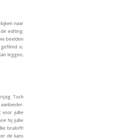
kijken naar
de editing.
oie beelden
gefilmd is.
 kan leggen,
ijzig. Toch
 aanbieder.
voor jullie
e hij jullie
ie bruiloft!
eer de kans