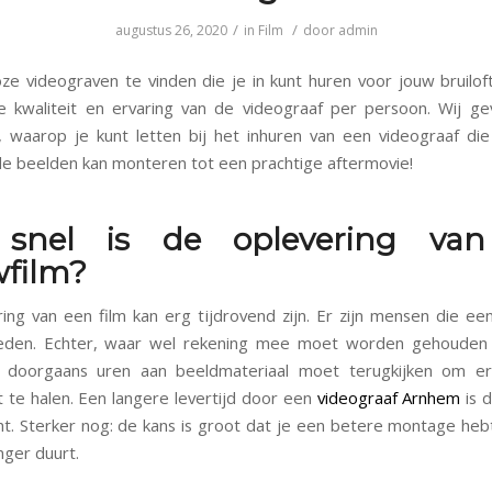
/
/
augustus 26, 2020
in
Film
door
admin
loze videograven te vinden die je in kunt huren voor jouw bruiloft
de kwaliteit en ervaring van de videograaf per persoon. Wij g
s, waarop je kunt letten bij het inhuren van een videograaf di
 de beelden kan monteren tot een prachtige aftermovie!
snel is de oplevering va
wfilm?
ing van een film kan erg tijdrovend zijn. Er zijn mensen die e
ieden. Echter, waar wel rekening mee moet worden gehouden 
f doorgaans uren aan beeldmateriaal moet terugkijken om e
t te halen. Een langere levertijd door een
videograaf Arnhem
is 
ht. Sterker nog: de kans is groot dat je een betere montage heb
anger duurt.