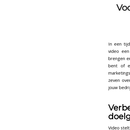
Voo
In een tij
video een
brengen en
bent of e
marketings
zeven ove
jouw bedrij
Ver
doel
Video stel