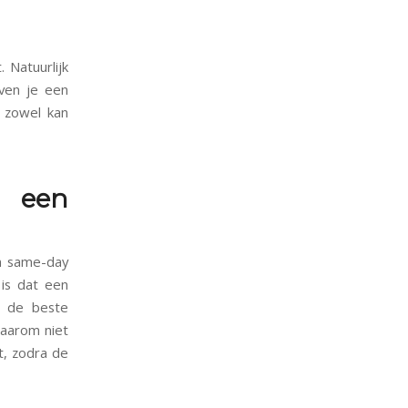
. Natuurlijk
even je een
e zowel kan
n een
en same-day
is dat een
r de beste
daarom niet
t, zodra de