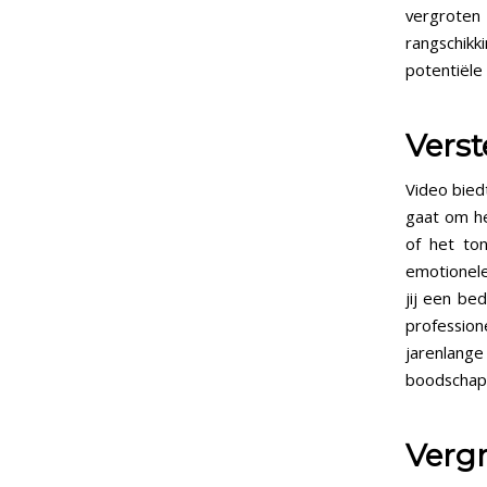
vergroten
rangschikk
potentiële 
Vers
Video bied
gaat om he
of het to
emotionele
jij een be
profession
jarenlang
boodschap 
Vergr