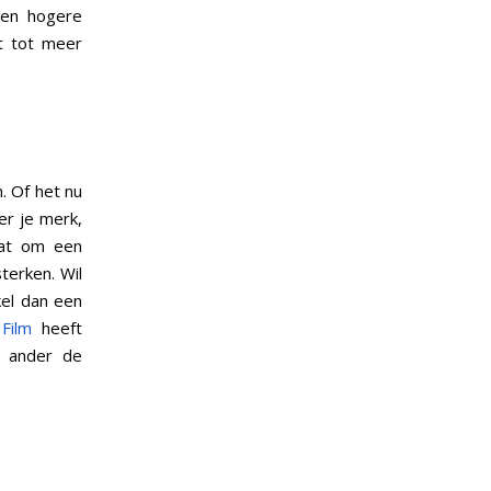
een hogere
dt tot meer
. Of het nu
er je merk,
aat om een
terken. Wil
kel dan een
Film
heeft
n ander de