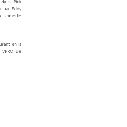
iekers Pink
en aan Eddy
eke komedie
rant en is
bij VPRO De