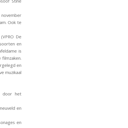
osoof Stine
9 november
dam. Ook te
s (VPRO De
 soorten en
afeldame is
e filmzaken.
orgelegd en
ve muzikaal
e door het
sneuveld en
rsonages en