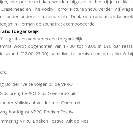
jen, die per direct kan worden bijgezet in het rijtje cultklass
, Eraserhead en The Rocky Horror Picture Show. Verder: vijf vrag
ver onder andere zijn tiende film Deal, een romantisch-laconi
Benjamin Herman de soundtrack componeerde.
atis toegankelijk
é is gratis en voor iedereen toegankelijk.
amma wordt opgenomen van 17.00 tot 18.00 in EYE bar-restau
ie avond (22.00-23.00) semi-live te beluisteren op radio 6 
sts:
ng Border live te volgen bij de VPRO
ids brengt VPRO Gids Coverboek uit
onder Volkskrant verder met Cinema.nl
rving hoofdgast VPRO Boeken Festival
mmering VPRO Boeken Festival vult de Nes