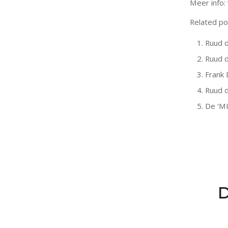
Meer info:
Related po
Ruud d
Ruud d
Frank 
Ruud d
De ‘MI
D