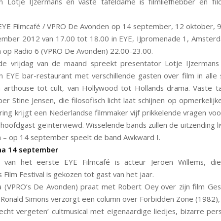
 Lotje IJzermans en vaste tafeldame is filmliefhebber en fil
YE Filmcafé / VPRO De Avonden op 14 september, 12 oktober, 
mber 2012 van 17.00 tot 18.00 in EYE, IJpromenade 1, Amster
n op Radio 6 (VPRO De Avonden) 22.00-23.00.
de vrijdag van de maand spreekt presentator Lotje IJzerman
n EYE bar-restaurant met verschillende gasten over film in alle
 arthouse tot cult, van Hollywood tot Hollands drama. Vaste t
ber Stine Jensen, die filosofisch licht laat schijnen op opmerkelijk
ering krijgt een Nederlandse filmmaker vijf prikkelende vragen vo
hoofdgast geïnterviewd. Wisselende bands zullen de uitzending li
 – op 14 september speelt de band Awkward I.
a 14 september
 van het eerste EYE Filmcafé is acteur Jeroen Willems, di
Film Festival is gekozen tot gast van het jaar.
ta (VPRO’s De Avonden) praat met Robert Oey over zijn film Ge
 Ronald Simons verzorgt een column over Forbidden Zone (1982),
echt vergeten’ cultmusical met eigenaardige liedjes, bizarre pe