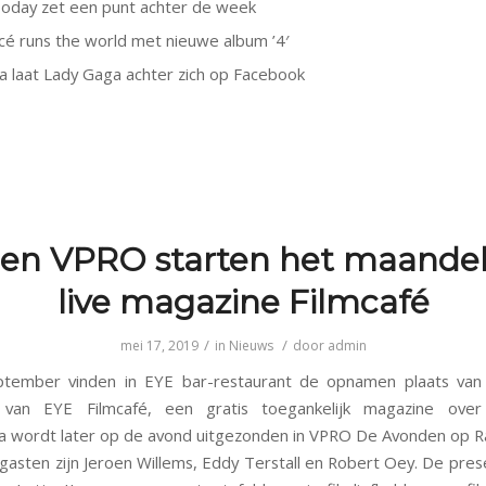
oday zet een punt achter de week
é runs the world met nieuwe album ’4′
a laat Lady Gaga achter zich op Facebook
en VPRO starten het maandel
live magazine Filmcafé
/
/
mei 17, 2019
in
Nieuws
door
admin
tember vinden in EYE bar-restaurant de opnamen plaats van
g van EYE Filmcafé, een gratis toegankelijk magazine over
wordt later op de avond uitgezonden in VPRO De Avonden op Ra
gasten zijn Jeroen Willems, Eddy Terstall en Robert Oey. De presen