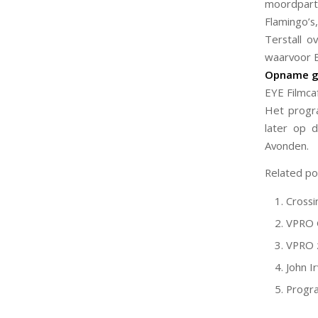
moordparti
Flamingo’s
Terstall o
waarvoor 
Opname gr
EYE Filmcaf
Het progr
later op d
Avonden.
Related po
Crossi
VPRO G
VPRO z
John I
Progra