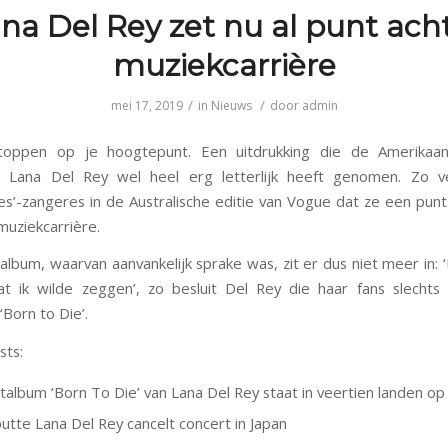
na Del Rey zet nu al punt ach
muziekcarrière
/
/
mei 17, 2019
in
Nieuws
door
admin
oppen op je hoogtepunt. Een uitdrukking die de Amerikaan
r Lana Del Rey wel heel erg letterlijk heeft genomen. Zo v
s’-zangeres in de Australische editie van Vogue dat ze een punt
 muziekcarrière.
lbum, waarvan aanvankelijk sprake was, zit er dus niet meer in: ‘
t ik wilde zeggen’, zo besluit Del Rey die haar fans slechts
Born to Die’.
sts:
album ‘Born To Die’ van Lana Del Rey staat in veertien landen op
utte Lana Del Rey cancelt concert in Japan