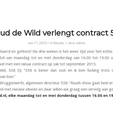
ud de Wild verlengt contract 
/
/
mei 17, 2019
in
Nieuws
door
admin
uierd en gefeest! Na drie weken is het weer tijd voor het echte
d.nl van maandag tot en met donderdag van 16.00 tot 19.00 u
el met een nieuw contract op zak tot september 2015.
ld, 538 DJ: “538 is beter dan ooit en ik ben fucking trots 
van ben.”
 Brüggenwirth, algemeen directeur 538: “Ruuds show gaat heel er
g vol met nieuwe ideeën en daar willen we graag een vervolg aan ge
d.nl, elke maandag tot en met donderdag tussen 16.00 en 19