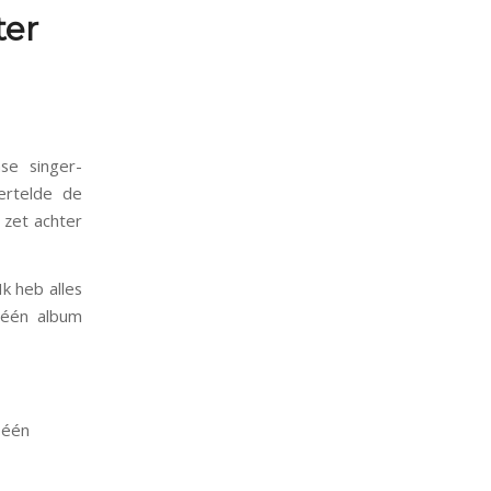
ter
se singer-
ertelde de
 zet achter
Ik heb alles
 één album
 één