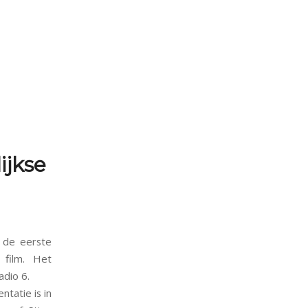
ijkse
 de eerste
 film. Het
dio 6.
tatie is in