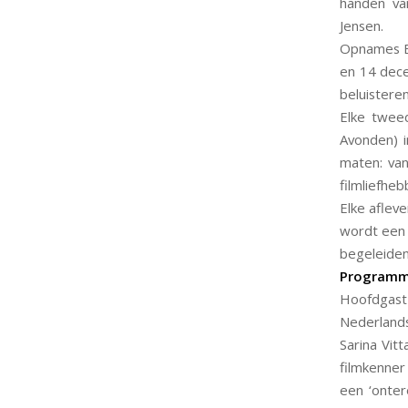
handen van
Jensen.
Opnames E
en 14 dece
beluistere
Elke twee
Avonden) i
maten: van
filmliefheb
Elke aflev
wordt een 
begeleiden
Programm
Hoofdgast
Nederlands 
Sarina Vit
filmkenner
een ‘onter