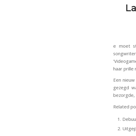
La
e moet st
songwrite
‘Videogame
haar prille
Een nieuw a
gezegd wa
bezorgde, ‘
Related po
Debuut
Uitgep