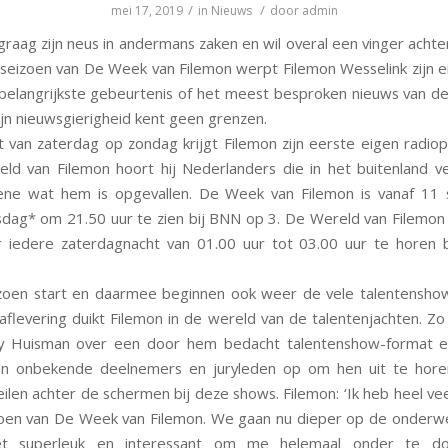
/
/
mei 17, 2019
in
Nieuws
door
admin
graag zijn neus in andermans zaken en wil overal een vinger achter
seizoen van De Week van Filemon werpt Filemon Wesselink zijn e
 belangrijkste gebeurtenis of het meest besproken nieuws van d
ijn nieuwsgierigheid kent geen grenzen.
t van zaterdag op zondag krijgt Filemon zijn eerste eigen radi
ld van Filemon hoort hij Nederlanders die in het buitenland ver
ene wat hem is opgevallen. De Week van Filemon is vanaf 11
sdag* om 21.50 uur te zien bij BNN op 3. De Wereld van Filemon 
 iedere zaterdagnacht van 01.00 uur tot 03.00 uur te horen 
zoen start en daarmee beginnen ook weer de vele talentenshow
aflevering duikt Filemon in de wereld van de talentenjachten. Zo 
 Huisman over een door hem bedacht talentenshow-format en
n onbekende deelnemers en juryleden op om hen uit te hore
eilen achter de schermen bij deze shows. Filemon: ‘Ik heb heel vee
oen van De Week van Filemon. We gaan nu dieper op de onderw
et superleuk en interessant om me helemaal onder te d