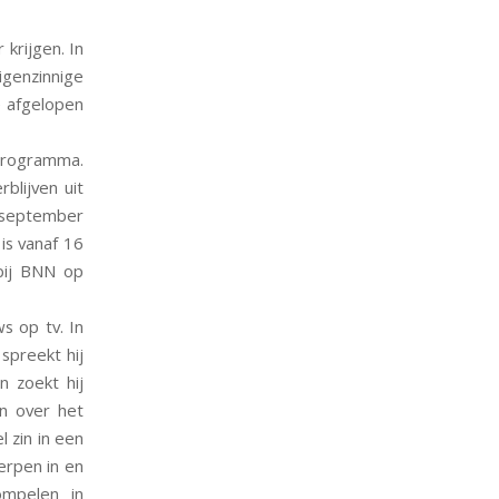
 krijgen. In
igenzinnige
e afgelopen
oprogramma.
blijven uit
 september
is vanaf 16
bij BNN op
s op tv. In
spreekt hij
 zoekt hij
n over het
l zin in een
erpen in en
ompelen in