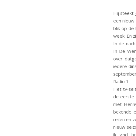
Hij steekt 
een nieuw 
blik op de
week. En z
In de nach
In De Were
over datg
iedere din
september
Radio 1.
Het tv-sei
de eerste 
met Henny
bekende e
reilen en z
nieuw seiz
ik vind h