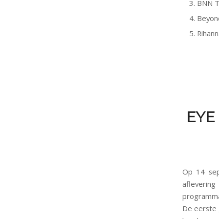
BNN T
Beyonc
Rihann
EYE 
Op 14 sep
afleverin
programma 
De eerste 