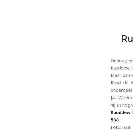
Ru
Genoeg gel
Ruuddewil
Maar dan w
Ruud de Wi
onderdeel 
Jan-Willem
hij zit no
Ruuddewil
538.
Foto: 538