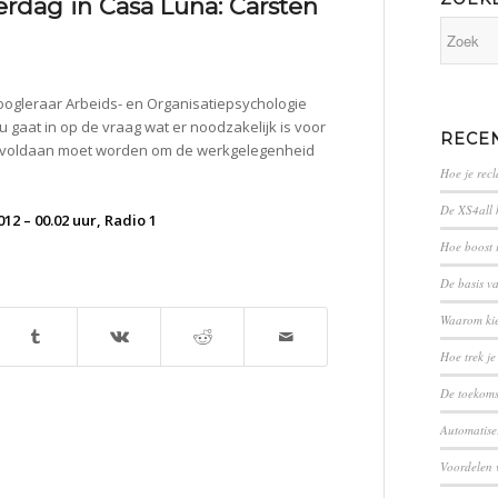
rdag in Casa Luna: Carsten
ogleraar Arbeids- en Organisatiepsychologie
 gaat in op de vraag wat er noodzakelijk is voor
RECE
 voldaan moet worden om de werkgelegenheid
Hoe je rec
De XS4all 
2 – 00.02 uur, Radio 1
Hoe boost 
De basis v
Waarom ki
Hoe trek je
​​De toekom
Automatiser
Voordelen 