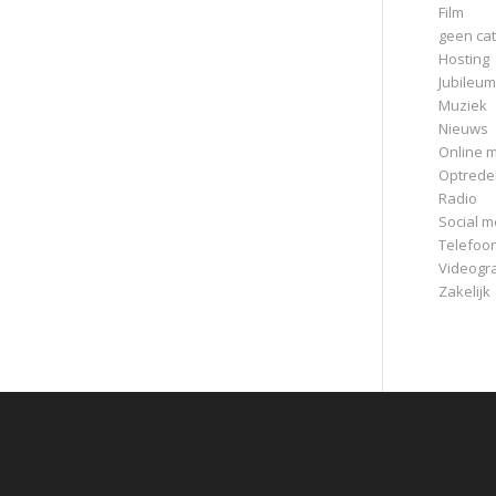
Film
geen cat
Hosting
Jubileum
Muziek
Nieuws
Online m
Optrede
Radio
Social m
Telefoo
Videogr
Zakelijk