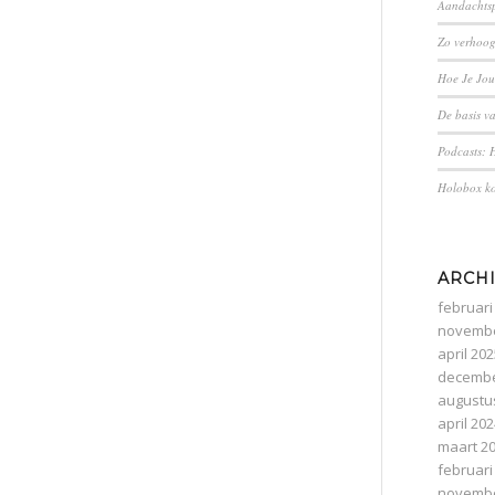
Aandachtsp
Zo verhoogt
Hoe Je Jo
De basis v
Podcasts: H
Holobox ko
ARCH
februari
novembe
april 20
decembe
augustu
april 20
maart 2
februari
novembe