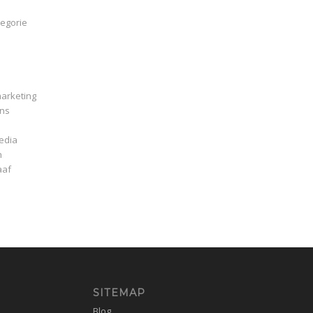
egorie
arketing
ns
edia
n
aaf
SITEMAP
Blog