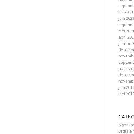
septemb
juli 2023
juni 202
septemb
mei 202
april 20
januari 
decembe
novembe
septemb
augustu
decembe
novembe
juni 201
mei 201
CATE
Algeme
Digitale