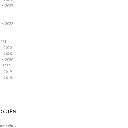
er 2023
3
er 2022
1
21
2021
r 2020
r 2020
er 2020
s 2020
r 2019
r 2019
9
9
GORIËN
en
 marketing