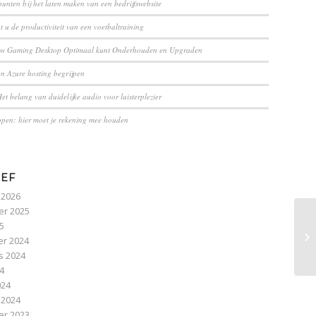
unten bij het laten maken van een bedrijfswebsite
 u de productiviteit van een voetbaltraining
uw Gaming Desktop Optimaal kunt Onderhouden en Upgraden
an Azure hosting begrijpen
et belang van duidelijke audio voor luisterplezier
pen: hier moet je rekening mee houden
IEF
 2026
r 2025
25
Br
r 2024
& 
s 2024
24
024
 2024
r 2023