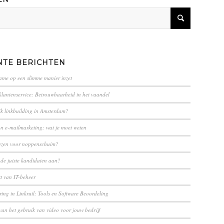
NTE BERICHTEN
lame op een slimme manier inzet
klantenservice: Betrouwbaarheid in het vaandel
ik linkbuilding in Amsterdam?
an e-mailmarketing: wat je moet weten
ezen voor noppenschuim?
 de juiste kandidaten aan?
st van IT-beheer
ing in ⁢Linkruil: Tools en Software Beoordeling
van het gebruik van video voor jouw bedrijf