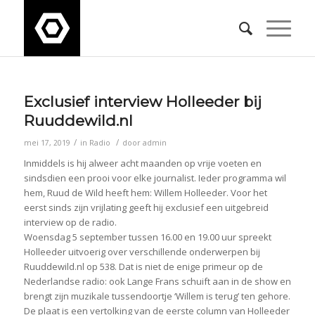
Exclusief interview Holleeder bij
Ruuddewild.nl
/
/
mei 17, 2019
in
Radio
door
admin
Inmiddels is hij alweer acht maanden op vrije voeten en
sindsdien een prooi voor elke journalist. Ieder programma wil
hem, Ruud de Wild heeft hem: Willem Holleeder. Voor het
eerst sinds zijn vrijlating geeft hij exclusief een uitgebreid
interview op de radio.
Woensdag 5 september tussen 16.00 en 19.00 uur spreekt
Holleeder uitvoerig over verschillende onderwerpen bij
Ruuddewild.nl op 538. Dat is niet de enige primeur op de
Nederlandse radio: ook Lange Frans schuift aan in de show en
brengt zijn muzikale tussendoortje ‘Willem is terug’ ten gehore.
De plaat is een vertolking van de eerste column van Holleeder