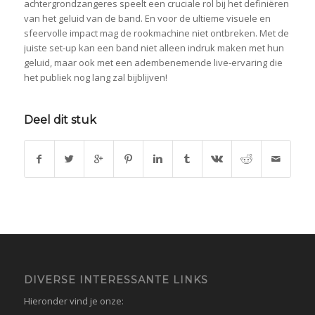
achtergrondzangeres speelt een cruciale rol bij het definiëren
van het geluid van de band. En voor de ultieme visuele en
sfeervolle impact mag de rookmachine niet ontbreken. Met de
juiste set-up kan een band niet alleen indruk maken met hun
geluid, maar ook met een adembenemende live-ervaring die
het publiek nog lang zal bijblijven!
Deel dit stuk
DIVERSE INTERESSANTE LINKS
Hieronder vind je onze: