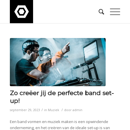
Zo creëer jij de perfecte band set-
up!
/
/
september 29, 2023
in
Muziek
door
admin
Een band vormen en muziek maken is een opwindende
onderneming, en het creëren van de ideale set-up is van