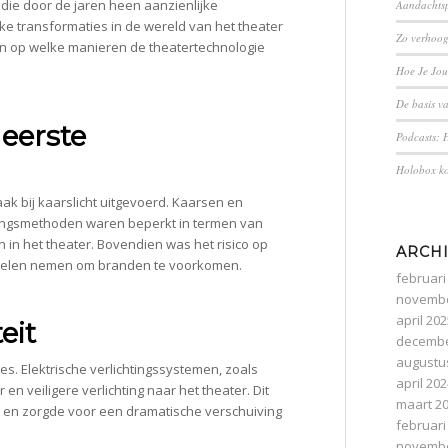
ie door de jaren heen aanzienlijke
Aandachtsp
e transformaties in de wereld van het theater
Zo verhoogt
zien op welke manieren de theatertechnologie
Hoe Je Jo
De basis v
eerste
Podcasts: H
Holobox ko
ak bij kaarslicht uitgevoerd. Kaarsen en
tingsmethoden waren beperkt in termen van
n in het theater. Bovendien was het risico op
ARCH
egelen nemen om branden te voorkomen.
februari
novembe
april 20
eit
decembe
augustu
es. Elektrische verlichtingssystemen, zoals
april 20
n veiligere verlichting naar het theater. Dit
maart 2
 en zorgde voor een dramatische verschuiving
februari
novembe