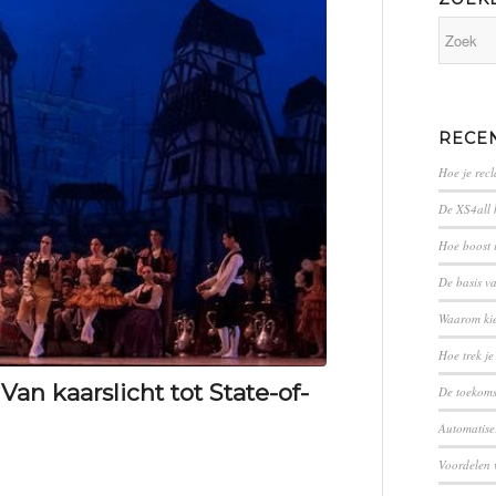
RECE
Hoe je rec
De XS4all 
Hoe boost 
De basis v
Waarom ki
Hoe trek je
Van kaarslicht tot State-of-
​​De toekom
Automatiser
Voordelen 