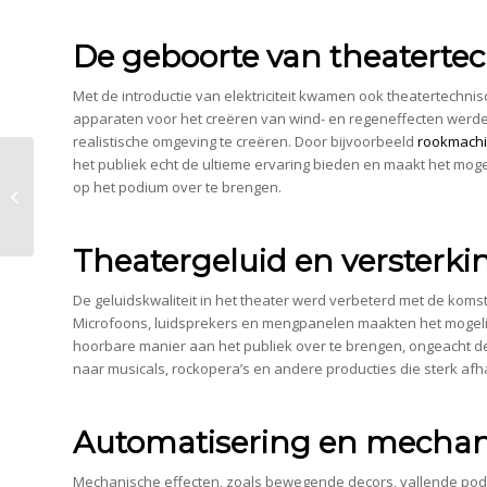
De geboorte van theatertec
Met de introductie van elektriciteit kwamen ook theatertechni
apparaten voor het creëren van wind- en regeneffecten werd
realistische omgeving te creëren. Door bijvoorbeeld
rookmachi
het publiek echt de ultieme ervaring bieden en maakt het mog
Zo creëer jij de
op het podium over te brengen.
perfecte band set-up!
Theatergeluid en versterki
De geluidskwaliteit in het theater werd verbeterd met de koms
Microfoons, luidsprekers en mengpanelen maakten het mogeli
hoorbare manier aan het publiek over te brengen, ongeacht de
naar musicals, rockopera’s en andere producties die sterk afhan
Automatisering en mechani
Mechanische effecten, zoals bewegende decors, vallende pod