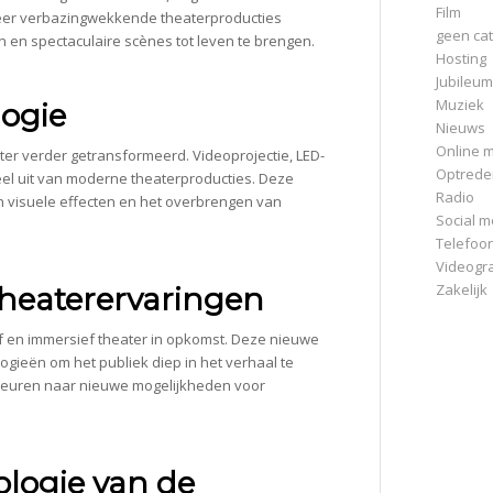
Film
meer verbazingwekkende theaterproducties
geen cat
 en spectaculaire scènes tot leven te brengen.
Hosting
Jubileum
Muziek
ogie
Nieuws
Online m
er verder getransformeerd. Videoprojectie, LED-
Optrede
l uit van moderne theaterproducties. Deze
Radio
an visuele effecten en het overbrengen van
Social m
Telefoo
Videogr
Zakelijk
theaterervaringen
ef en immersief theater in opkomst. Deze nieuwe
ieën om het publiek diep in het verhaal te
t deuren naar nieuwe mogelijkheden voor
ologie van de