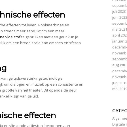
septemb
juli 2023
hnische effecten
juni 202
septemb
sche effecten tot leven. Rookmachines en
mei 202
en steeds meer gebruikt om een meer
april 20
ne vloeistof
te gebruiken met een geur kun je
januari 
elijk om een breed scala aan emoties en sferen
decembe
novembe
septemb
augustu
ng
decembe
novembe
t van geluidsversterkingstechnologie.
juni 201
jk om dialogen en muziek op een consistente en
mei 201
 grootte van het theater. Dit opende de deur
kelijk zijn van geluid.
CATE
sche effecten
Algeme
Digitale
ia en vliegende artiesten, begonnen aan