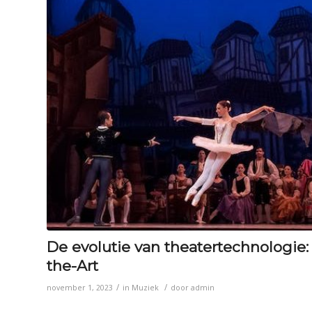
De evolutie van theatertechnologie: 
the-Art
/
/
november 1, 2023
in
Muziek
door
admin