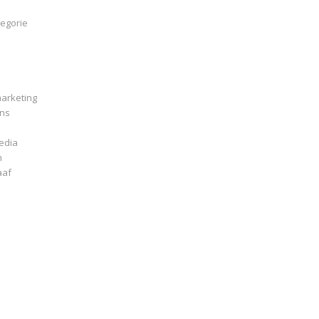
egorie
arketing
ns
edia
n
aaf