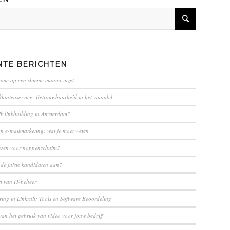
NTE BERICHTEN
lame op een slimme manier inzet
klantenservice: Betrouwbaarheid in het vaandel
ik linkbuilding in Amsterdam?
an e-mailmarketing: wat je moet weten
ezen voor noppenschuim?
 de juiste kandidaten aan?
st van IT-beheer
ing in ⁢Linkruil: Tools en Software Beoordeling
van het gebruik van video voor jouw bedrijf