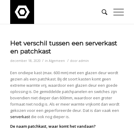
Het verschil tussen een serverkast
en patchkast
/
/
december 18, 2020
in
Algemeen
door
admin
Een ondiepe kast (max. 600 mm) met een glazen deur wordt
gezien als een patchkast. Bij dit soort kasten komt geen
extreme warmte vrij, waardoor een glazen deur een goede
oplossing is. De gemiddelde patchpanelen en switches zijn
bovendien niet dieper dan 600mm, waardoor een groter
formaat niet nodig is. Als er meer warmte vrijkomt dan wordt
gekozen voor een geperforeerde deur. Dat is dan vaak een
serverkast
die ook nog dieper is.
De naam patchkast, waar komt het vandaan?