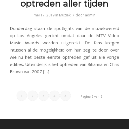
optreden aller tijden
/
mei 17, 2019
in
Muziek
door
admin
Donderdag staan de spotlights van de muziekwereld
op Los Angeles gericht omdat daar de MTV Video
Music Awards worden uitgereikt. De fans kregen
intussen al de mogelijkheid om hun zeg te doen over
wie nu het beste eerste optreden gaf uit alle vorige
edities. Uiteindelijk is het optreden van Rihanna en Chris
Brown van 2007 […]
1
2
3
4
5
Pagina 5 van 5