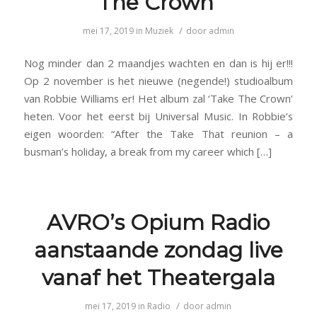
The Crown’
/
mei 17, 2019
in
Muziek
door
admin
Nog minder dan 2 maandjes wachten en dan is hij er!!!
Op 2 november is het nieuwe (negende!) studioalbum
van Robbie Williams er! Het album zal ‘Take The Crown’
heten. Voor het eerst bij Universal Music. In Robbie’s
eigen woorden: “After the Take That reunion – a
busman’s holiday, a break from my career which […]
AVRO’s Opium Radio
aanstaande zondag live
vanaf het Theatergala
/
mei 17, 2019
in
Radio
door
admin