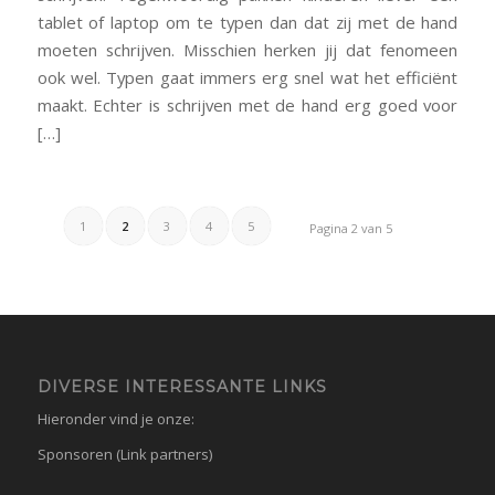
tablet of laptop om te typen dan dat zij met de hand
moeten schrijven. Misschien herken jij dat fenomeen
ook wel. Typen gaat immers erg snel wat het efficiënt
maakt. Echter is schrijven met de hand erg goed voor
[…]
1
2
3
4
5
Pagina 2 van 5
DIVERSE INTERESSANTE LINKS
Hieronder vind je onze:
Sponsoren (Link partners)